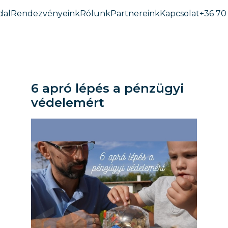
dal
Rendezvényeink
Rólunk
Partnereink
Kapcsolat
+36 70
6 apró lépés a pénzügyi
védelemért