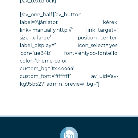
[/av_textblock]
[/av_one_half][av_button
label=’Ajánlatot kérek’
link=’manually,http://’ link_target=”
size=’x-large’ position=’center’
label_display=” icon_select=’yes’
icon=’ue84b’ font=’entypo-fontello’
color=’theme-color’
custom_bg=’#444444′
custom_font=’#ffffff’ av_uid=’av-
kg95b527′ admin_preview_bg=”]