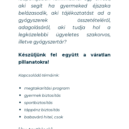
aki segít ha gyermeked éjszaka
belázasodik, aki tájékoztatást ad a
gyógyszerek összetételéről,
adagolásáról, aki tudja hol a
legközelebbi ügyeletes szakorvos,
illetve gyógyszertár?
Készüljünk fel együtt a váratlan
pillanatokra!
Kapcsolódó témáink:
megtakarítási program
gyermek biztosítás
sportbiztosítás
táppénz biztosítás
babaváró hitel, csok