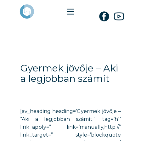
Gyermek jövője – Aki
a legjobban számít
[av_heading heading=’Gyermek jövője –
“Aki a legjobban számít.”’ tag=’h1′
link_apply=” link=’manually,http://’
link_target=” style=’blockquote