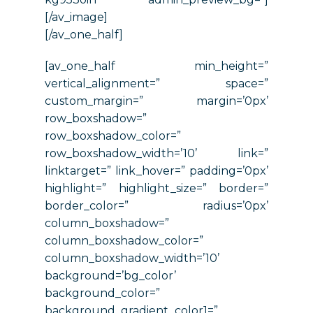
[/av_image]
[/av_one_half]
[av_one_half min_height=”
vertical_alignment=” space=”
custom_margin=” margin=’0px’
row_boxshadow=”
row_boxshadow_color=”
row_boxshadow_width=’10’ link=”
linktarget=” link_hover=” padding=’0px’
highlight=” highlight_size=” border=”
border_color=” radius=’0px’
column_boxshadow=”
column_boxshadow_color=”
column_boxshadow_width=’10’
background=’bg_color’
background_color=”
background_gradient_color1=”