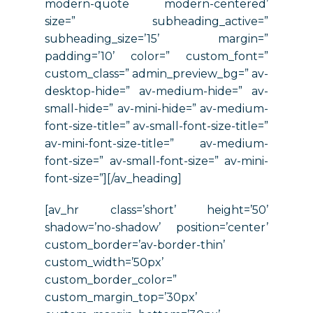
modern-quote modern-centered’
size=” subheading_active=”
subheading_size=’15’ margin=”
padding=’10’ color=” custom_font=”
custom_class=” admin_preview_bg=” av-
desktop-hide=” av-medium-hide=” av-
small-hide=” av-mini-hide=” av-medium-
font-size-title=” av-small-font-size-title=”
av-mini-font-size-title=” av-medium-
font-size=” av-small-font-size=” av-mini-
font-size=”][/av_heading]
[av_hr class=’short’ height=’50’
shadow=’no-shadow’ position=’center’
custom_border=’av-border-thin’
custom_width=’50px’
custom_border_color=”
custom_margin_top=’30px’