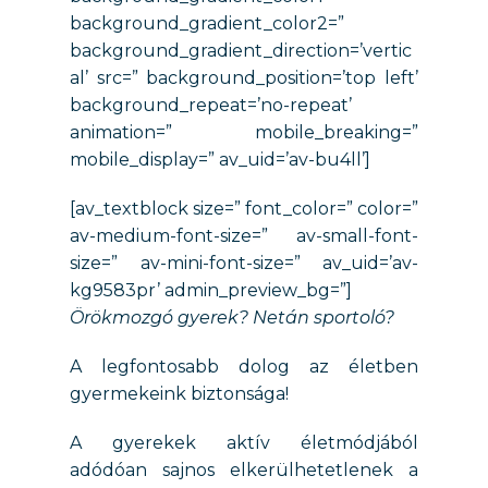
background_gradient_color2=”
background_gradient_direction=’vertic
al’ src=” background_position=’top left’
background_repeat=’no-repeat’
animation=” mobile_breaking=”
mobile_display=” av_uid=’av-bu4ll’]
[av_textblock size=” font_color=” color=”
av-medium-font-size=” av-small-font-
size=” av-mini-font-size=” av_uid=’av-
kg9583pr’ admin_preview_bg=”]
Örökmozgó gyerek? Netán sportoló?
A legfontosabb dolog az életben
gyermekeink biztonsága!
A gyerekek aktív életmódjából
adódóan sajnos elkerülhetetlenek a