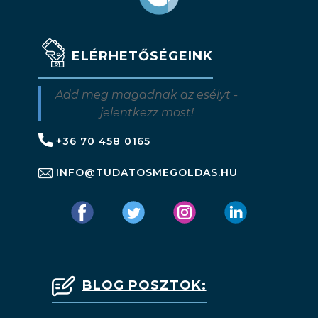
ELÉRHETŐSÉGEINK
Add meg magadnak az esélyt -
jelentkezz most!
+36 70 458 0165
INFO@TUDATOSMEGOLDAS.HU
BLOG POSZTOK: