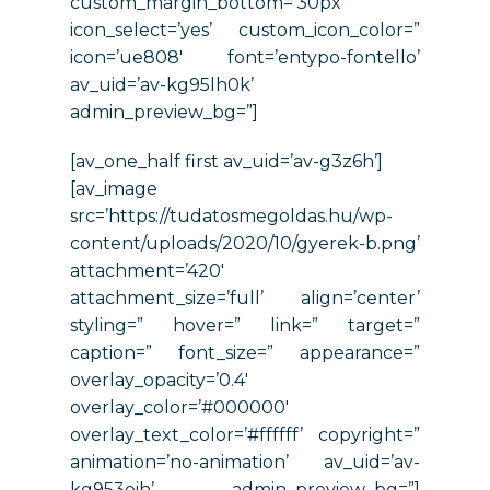
custom_margin_bottom=’30px’
icon_select=’yes’ custom_icon_color=”
icon=’ue808′ font=’entypo-fontello’
av_uid=’av-kg95lh0k’
admin_preview_bg=”]
[av_one_half first av_uid=’av-g3z6h’]
[av_image
src=’https://tudatosmegoldas.hu/wp-
content/uploads/2020/10/gyerek-b.png’
attachment=’420′
attachment_size=’full’ align=’center’
styling=” hover=” link=” target=”
caption=” font_size=” appearance=”
overlay_opacity=’0.4′
overlay_color=’#000000′
overlay_text_color=’#ffffff’ copyright=”
animation=’no-animation’ av_uid=’av-
kg953oih’ admin_preview_bg=”]